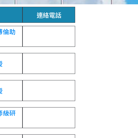
連絡電話
博倫助
授
授
師級研