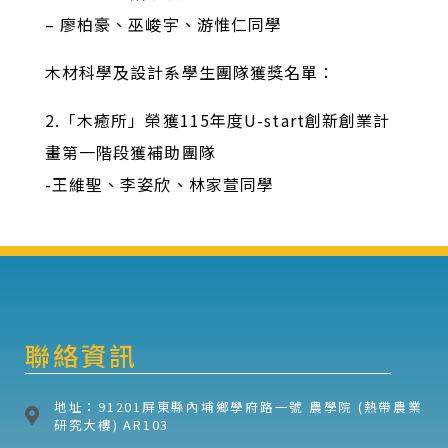
– 廖柏豪、巫峻宇、游惟仁同學
木材科學及設計系學生團隊獲獎名單：
2.「木癒所」榮獲115年度U-start創新創業計
畫第一階段獲補助團隊
-王維聖、李姿欣、林家萱同學
聯絡資訊
地址：91201屏東縣內埔鄉學府路一號 農學院 (熱帶農業
研究大樓) AR103