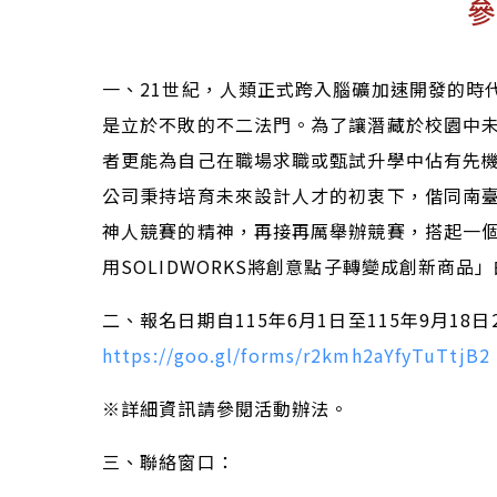
參
一、21世紀，人類正式跨入腦礦加速開發的時
是立於不敗的不二法門。為了讓潛藏於校園中
者更能為自己在職場求職或甄試升學中佔有先機。
公司秉持培育未來設計人才的初衷下，偕同南臺科技
神人競賽的精神，再接再厲舉辦競賽，搭起一
用SOLIDWORKS將創意點子轉變成創新商品
二、報名日期自115年6月1日至115年9月18
https://goo.gl/forms/r2kmh2aYfyTuTtjB2
※詳細資訊請參閱活動辦法。
三、聯絡窗口：